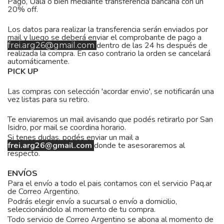
Pago, Uala o bien mediante transferencia bancaria con un
20% off.
Los datos para realizar la transferencia serán enviados por
mail y luego se deberá enviar el comprobante de pago a
dentro de las 24 hs después de
frei.arg26@gmail.com
realizada la compra. En caso contrario la orden se cancelará
automáticamente.
PICK UP
Las compras con selección 'acordar envio', se notificarán una
vez listas para su retiro.
Te enviaremos un mail avisando que podés retirarlo por San
Isidro, por mail se coordina horario.
Si tenes dudas, podés enviar un mail a
frei.arg26@gmail.com
donde te asesoraremos al
respecto.
ENVÍOS
Para el envío a todo el pais contamos con el servicio Paq.ar
de Correo Argentino.
Podrás elegir envío a sucursal o envío a domicilio,
seleccionándolo al momento de tu compra.
Todo servicio de Correo Argentino se abona al momento de