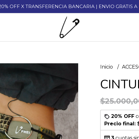
 20% OFF X TRANSFERENCIA BANCARIA | ENVIO GRATIS 
Inicio
ACCE
CINT
$25.000,0
20% OFF
c
Precio final:
3
cuotas si