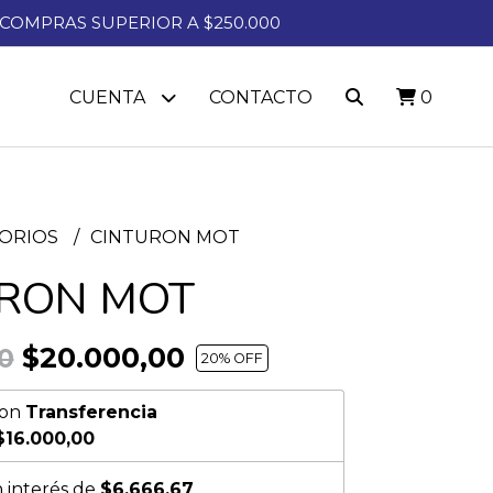
A COMPRAS SUPERIOR A $250.000
CUENTA
CONTACTO
0
SORIOS
CINTURON MOT
URON MOT
$20.000,00
0
20
% OFF
on
Transferencia
$16.000,00
n interés de
$6.666,67