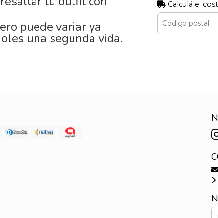
esaltar tu outfit con
Calculá el cos
ero puede variar ya
oles una segunda vida.
N
C
N