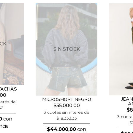
OCK
SIN STOCK
 TACHAS
,00
JEAN
MICROSHORT NEGRO
terés de
A
$55.000,00
67
$8
3 cuotas sin interés de
3 cuota
$18.333,33
0
con
$
ncia
$44.000,00
con