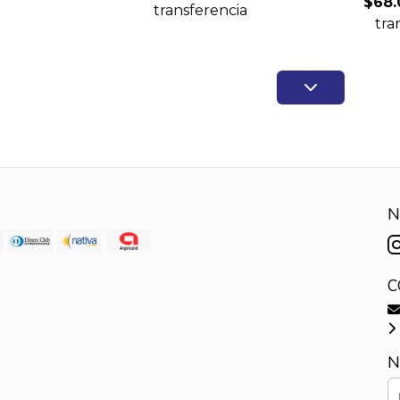
$68.
transferencia
tra
N
C
N