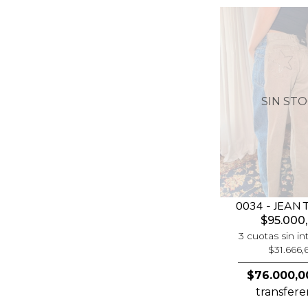
SIN ST
0034 - JEAN
$95.000
3 cuotas sin in
$31.666,
$76.000,0
transfere