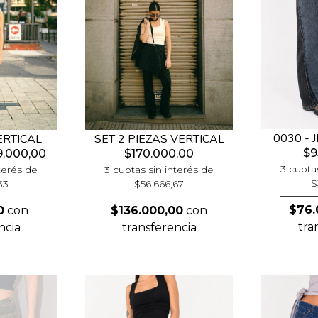
0030 -
ERTICAL
SET 2 PIEZAS VERTICAL
$9
.000,00
$170.000,00
3 cuota
terés de
3 cuotas sin interés de
$
33
$56.666,67
$76.
0
con
$136.000,00
con
tra
ncia
transferencia