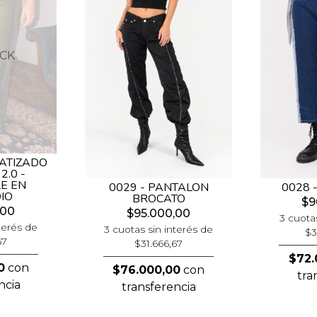
OCK
MATIZADO
2.0 -
E EN
0029 - PANTALON
0028 
IO
BROCATO
$9
,00
$95.000,00
3 cuota
terés de
3 cuotas sin interés de
$3
67
$31.666,67
$72.
0
con
$76.000,00
con
tra
ncia
transferencia