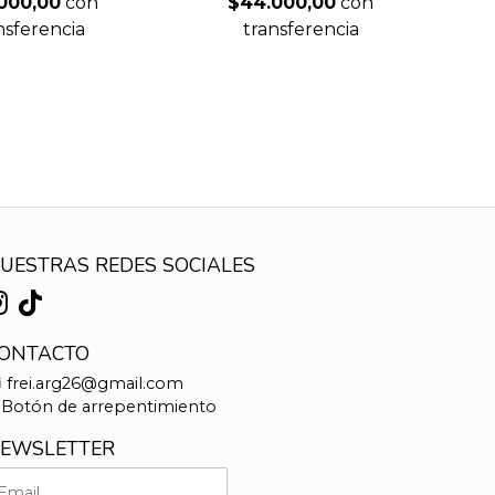
000,00
con
$44.000,00
con
nsferencia
transferencia
UESTRAS REDES SOCIALES
ONTACTO
frei.arg26@gmail.com
Botón de arrepentimiento
EWSLETTER