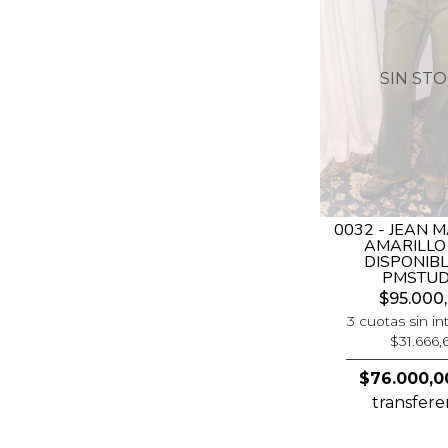
SIN ST
0032 - JEAN 
AMARILLO 
DISPONIBL
PMSTUD
$95.000
3 cuotas sin in
$31.666,
$76.000,0
transfere