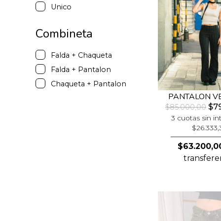
Unico
Combineta
Falda + Chaqueta
Falda + Pantalon
Chaqueta + Pantalon
PANTALON V
$79
$85.000,00
3 cuotas sin in
$26.333,
$63.200,0
transfere